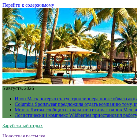
Перейти к содержимому
5 августа, 2026
Илон Маск потерял статус триллионера после обвала акц
Columbia Sportswear предложила отдать компанию тому, к
Минэк Литвы сообщил о закрытии сети магазинов Mere и
Логистический комплекс Wildberries приостановил работ
Зарубежный отдых
Новостная рассылка