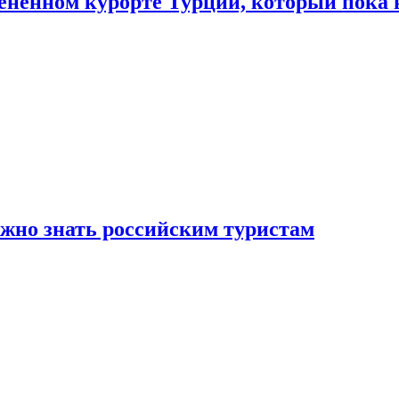
цененном курорте Турции, который пока 
ужно знать российским туристам