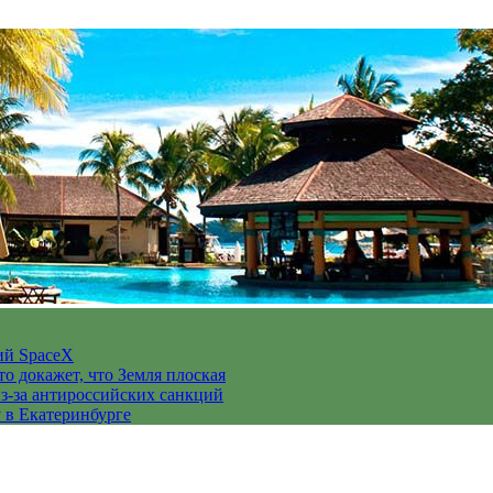
ий SpaceX
то докажет, что Земля плоская
з-за антироссийских санкций
у в Екатеринбурге