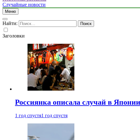
Случайные новости
Меню
Найти:
Заголовки
Россиянка описала случай в Японии 
1 год спустя
1 год спустя