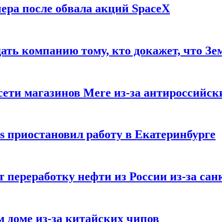
ера после обвала акций SpaceX
ать компанию тому, кто докажет, что Зе
ети магазинов Mere из-за антироссийск
s приостановил работу в Екатеринбурге
 переработку нефти из России из-за са
м доме из-за китайских чипов