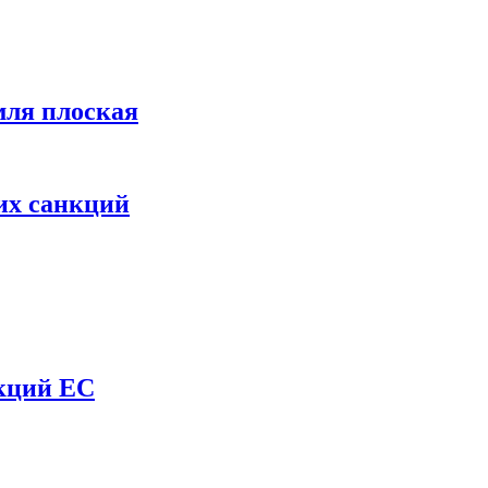
мля плоская
их санкций
нкций ЕС