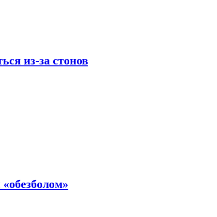
ься из-за стонов
 «обезболом»