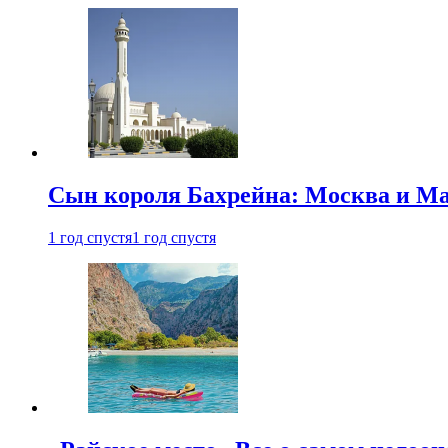
Сын короля Бахрейна: Москва и Ма
1 год спустя
1 год спустя