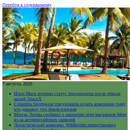
Перейти к содержимому
7 августа, 2026
Илон Маск потерял статус триллионера после обвала
акций SpaceX
Columbia Sportswear предложила отдать компанию тому,
кто докажет, что Земля плоская
Минэк Литвы сообщил о закрытии сети магазинов Mere
из-за антироссийских санкций
Логистический комплекс Wildberries приостановил