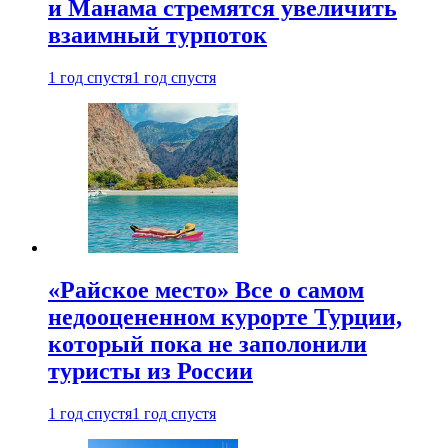
и Манама стремятся увеличить
взаимный турпоток
1 год спустя
1 год спустя
«Райское место» Все о самом
недооцененном курорте Турции,
который пока не заполонили
туристы из России
1 год спустя
1 год спустя