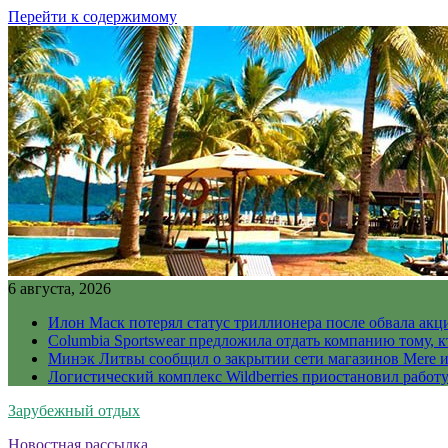
Перейти к содержимому
6 августа, 2026
Илон Маск потерял статус триллионера после обвала акц
Columbia Sportswear предложила отдать компанию тому, к
Минэк Литвы сообщил о закрытии сети магазинов Mere и
Логистический комплекс Wildberries приостановил работ
Зарубежный отдых
Новостная рассылка