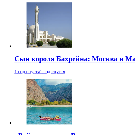
Сын короля Бахрейна: Москва и Ма
1 год спустя
1 год спустя