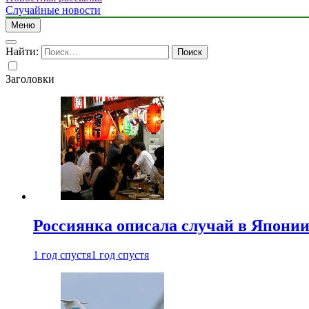
Случайные новости
Меню
Найти:
Заголовки
Россиянка описала случай в Японии 
1 год спустя
1 год спустя