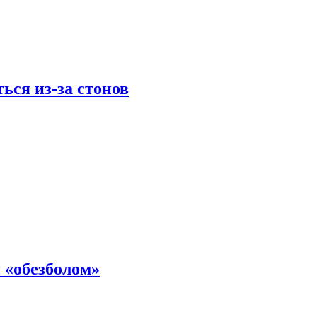
ься из-за стонов
 «обезболом»