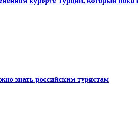
цененном курорте Турции, который пока 
ужно знать российским туристам