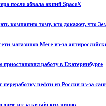
ера после обвала акций SpaceX
ать компанию тому, кто докажет, что Зе
ети магазинов Mere из-за антироссийск
s приостановил работу в Екатеринбурге
 переработку нефти из России из-за са
м доме из-за китайских чипов