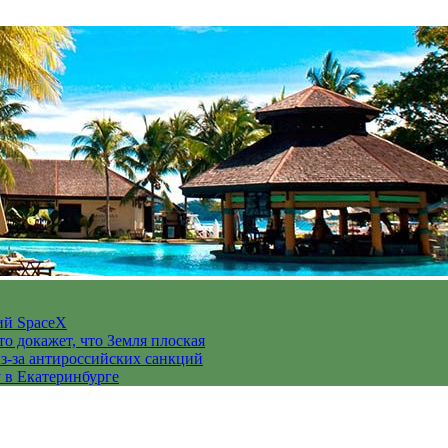
ий SpaceX
то докажет, что Земля плоская
з-за антироссийских санкций
у в Екатеринбурге