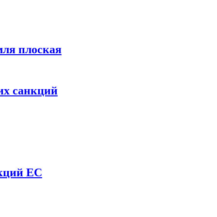
мля плоская
их санкций
нкций ЕС