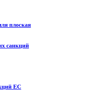
мля плоская
их санкций
нкций ЕС