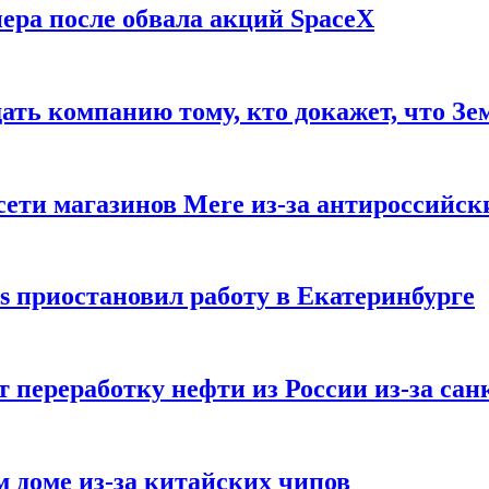
ера после обвала акций SpaceX
ать компанию тому, кто докажет, что Зе
ети магазинов Mere из-за антироссийск
s приостановил работу в Екатеринбурге
 переработку нефти из России из-за са
м доме из-за китайских чипов