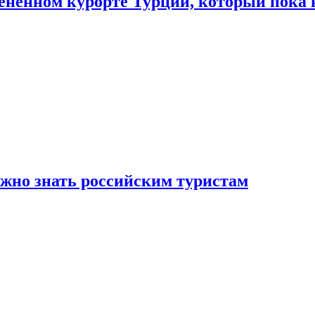
цененном курорте Турции, который пока 
ужно знать российским туристам