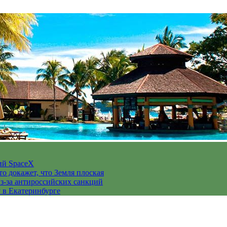
ий SpaceX
то докажет, что Земля плоская
з-за антироссийских санкций
у в Екатеринбурге