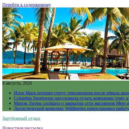
Перейти к содержимому
8 августа, 2026
Илон Маск потерял статус триллионера после обвала акц
Columbia Sportswear предложила отдать компанию тому, к
Минэк Литвы сообщил о закрытии сети магазинов Mere и
Логистический комплекс Wildberries приостановил работ
Зарубежный отдых
Новостная рассылка