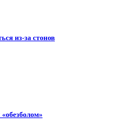
ься из-за стонов
 «обезболом»