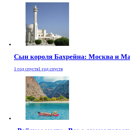
Сын короля Бахрейна: Москва и Ма
1 год спустя
1 год спустя