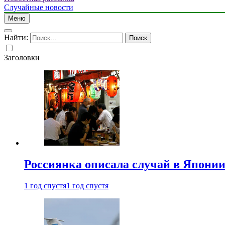
Случайные новости
Меню
Найти:
Заголовки
Россиянка описала случай в Японии 
1 год спустя
1 год спустя