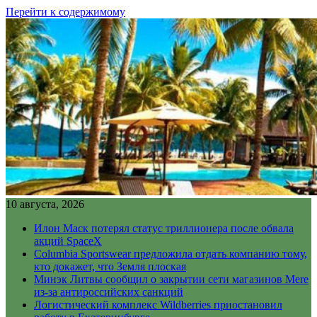
Перейти к содержимому
10 августа, 2026
Илон Маск потерял статус триллионера после обвала
акций SpaceX
Columbia Sportswear предложила отдать компанию тому,
кто докажет, что Земля плоская
Минэк Литвы сообщил о закрытии сети магазинов Mere
из-за антироссийских санкций
Логистический комплекс Wildberries приостановил