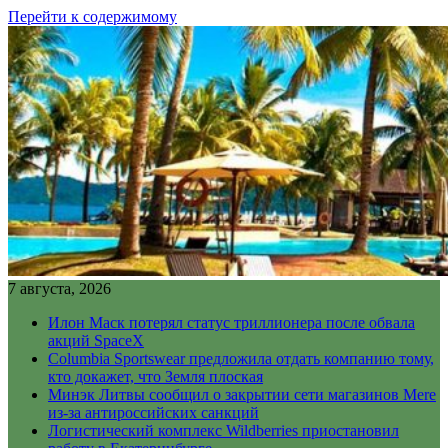
Перейти к содержимому
7 августа, 2026
Илон Маск потерял статус триллионера после обвала
акций SpaceX
Columbia Sportswear предложила отдать компанию тому,
кто докажет, что Земля плоская
Минэк Литвы сообщил о закрытии сети магазинов Mere
из-за антироссийских санкций
Логистический комплекс Wildberries приостановил