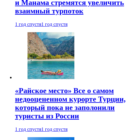
и Манама стремятся увеличить
взаимный турпоток
1 год спустя
1 год спустя
«Райское место» Все о самом
недооцененном курорте Турции,
который пока не заполонили
туристы из России
1 год спустя
1 год спустя