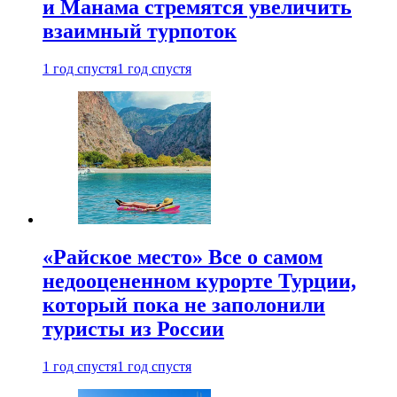
и Манама стремятся увеличить
взаимный турпоток
1 год спустя
1 год спустя
«Райское место» Все о самом
недооцененном курорте Турции,
который пока не заполонили
туристы из России
1 год спустя
1 год спустя