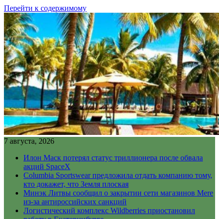
Перейти к содержимому
7 августа, 2026
Илон Маск потерял статус триллионера после обвала
акций SpaceX
Columbia Sportswear предложила отдать компанию тому,
кто докажет, что Земля плоская
Минэк Литвы сообщил о закрытии сети магазинов Mere
из-за антироссийских санкций
Логистический комплекс Wildberries приостановил