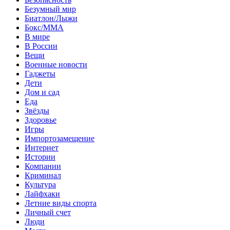
Безумный мир
Биатлон/Лыжи
Бокс/MMA
В мире
В России
Вещи
Военные новости
Гаджеты
Дети
Дом и сад
Еда
Звёзды
Здоровье
Игры
Импортозамещение
Интернет
Истории
Компании
Криминал
Культура
Лайфхаки
Летние виды спорта
Личный счет
Люди