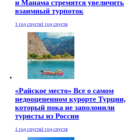
и Манама стремятся увеличить
взаимный турпоток
1 год спустя
1 год спустя
«Райское место» Все о самом
недооцененном курорте Турции,
который пока не заполонили
туристы из России
1 год спустя
1 год спустя