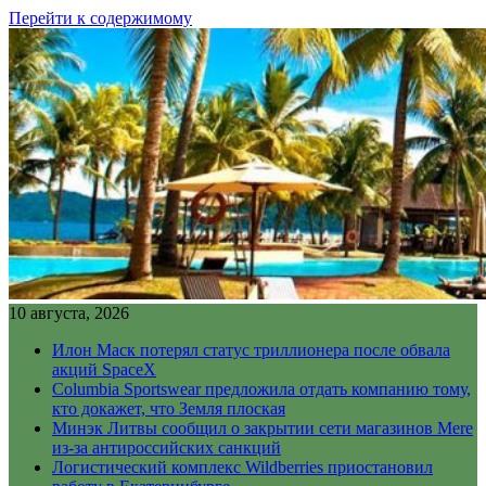
Перейти к содержимому
10 августа, 2026
Илон Маск потерял статус триллионера после обвала
акций SpaceX
Columbia Sportswear предложила отдать компанию тому,
кто докажет, что Земля плоская
Минэк Литвы сообщил о закрытии сети магазинов Mere
из-за антироссийских санкций
Логистический комплекс Wildberries приостановил