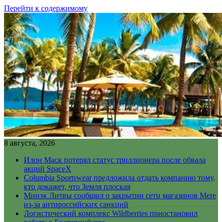
Перейти к содержимому
8 августа, 2026
Илон Маск потерял статус триллионера после обвала
акций SpaceX
Columbia Sportswear предложила отдать компанию тому,
кто докажет, что Земля плоская
Минэк Литвы сообщил о закрытии сети магазинов Mere
из-за антироссийских санкций
Логистический комплекс Wildberries приостановил