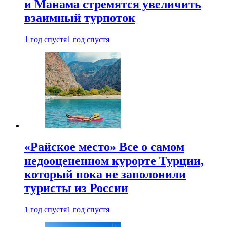
и Манама стремятся увеличить
взаимный турпоток
1 год спустя
1 год спустя
«Райское место» Все о самом
недооцененном курорте Турции,
который пока не заполонили
туристы из России
1 год спустя
1 год спустя