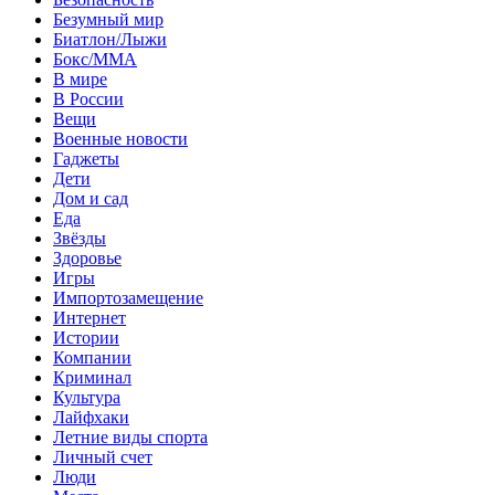
Безумный мир
Биатлон/Лыжи
Бокс/MMA
В мире
В России
Вещи
Военные новости
Гаджеты
Дети
Дом и сад
Еда
Звёзды
Здоровье
Игры
Импортозамещение
Интернет
Истории
Компании
Криминал
Культура
Лайфхаки
Летние виды спорта
Личный счет
Люди