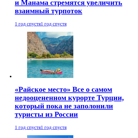
и Манама стремятся увеличить
взаимный турпоток
1 год спустя
1 год спустя
«Райское место» Все о самом
недооцененном курорте Турции,
который пока не заполонили
туристы из России
1 год спустя
1 год спустя