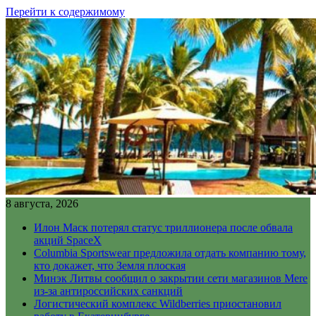
Перейти к содержимому
8 августа, 2026
Илон Маск потерял статус триллионера после обвала
акций SpaceX
Columbia Sportswear предложила отдать компанию тому,
кто докажет, что Земля плоская
Минэк Литвы сообщил о закрытии сети магазинов Mere
из-за антироссийских санкций
Логистический комплекс Wildberries приостановил