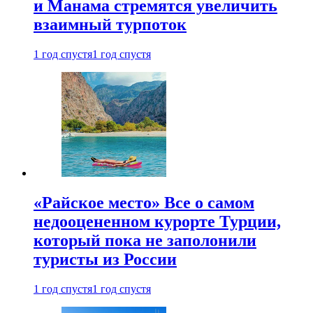
и Манама стремятся увеличить
взаимный турпоток
1 год спустя
1 год спустя
«Райское место» Все о самом
недооцененном курорте Турции,
который пока не заполонили
туристы из России
1 год спустя
1 год спустя