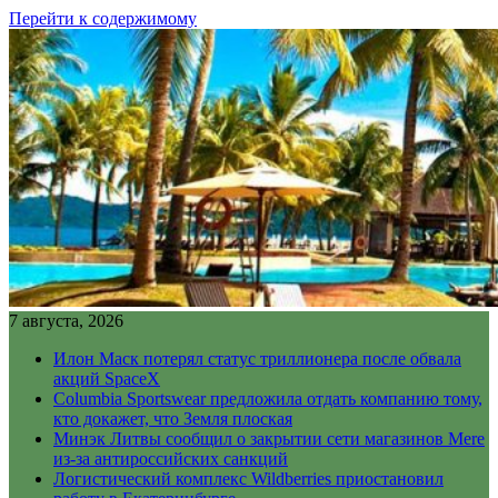
Перейти к содержимому
7 августа, 2026
Илон Маск потерял статус триллионера после обвала
акций SpaceX
Columbia Sportswear предложила отдать компанию тому,
кто докажет, что Земля плоская
Минэк Литвы сообщил о закрытии сети магазинов Mere
из-за антироссийских санкций
Логистический комплекс Wildberries приостановил