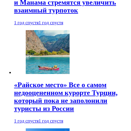
и Манама стремятся увеличить
взаимный турпоток
1 год спустя
1 год спустя
«Райское место» Все о самом
недооцененном курорте Турции,
который пока не заполонили
туристы из России
1 год спустя
1 год спустя