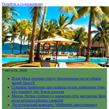
Перейти к содержимому
7 августа, 2026
Илон Маск потерял статус триллионера после обвала
акций SpaceX
Columbia Sportswear предложила отдать компанию тому,
кто докажет, что Земля плоская
Минэк Литвы сообщил о закрытии сети магазинов Mere
из-за антироссийских санкций
Логистический комплекс Wildberries приостановил