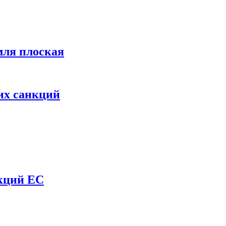
мля плоская
их санкций
нкций ЕС