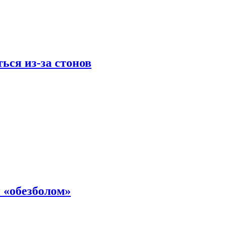
ься из-за стонов
 «обезболом»