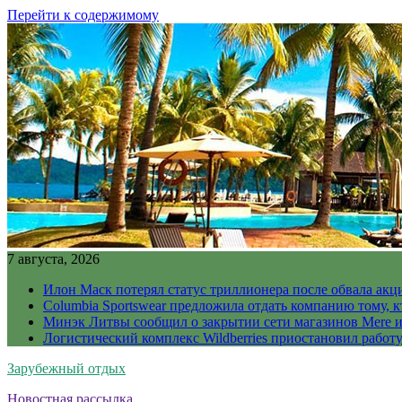
Перейти к содержимому
7 августа, 2026
Илон Маск потерял статус триллионера после обвала акц
Columbia Sportswear предложила отдать компанию тому, к
Минэк Литвы сообщил о закрытии сети магазинов Mere и
Логистический комплекс Wildberries приостановил работ
Зарубежный отдых
Новостная рассылка