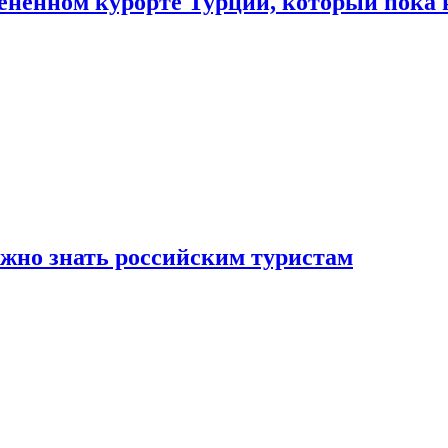
цененном курорте Турции, который пока 
ужно знать российским туристам