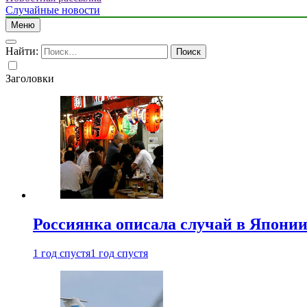
Случайные новости
Меню
Найти:
Заголовки
Россиянка описала случай в Японии 
1 год спустя
1 год спустя