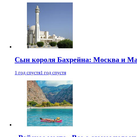
Сын короля Бахрейна: Москва и Ма
1 год спустя
1 год спустя