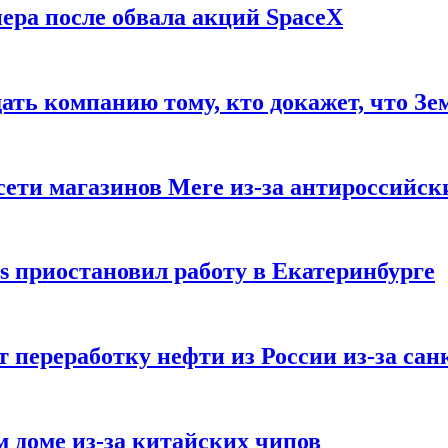
ера после обвала акций SpaceX
ать компанию тому, кто докажет, что Зе
ети магазинов Mere из-за антироссийск
s приостановил работу в Екатеринбурге
 переработку нефти из России из-за са
м доме из-за китайских чипов