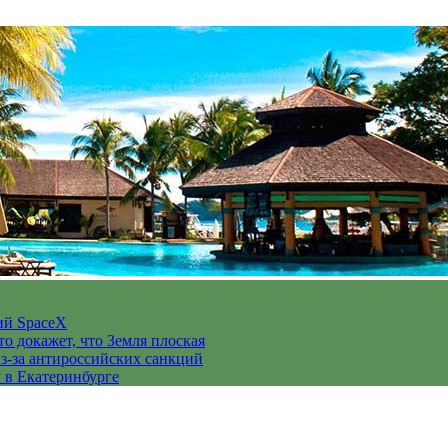
ий SpaceX
то докажет, что Земля плоская
з-за антироссийских санкций
у в Екатеринбурге