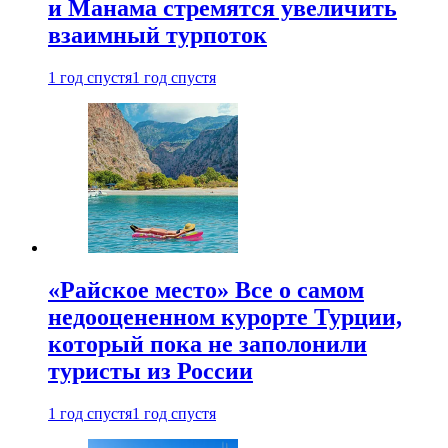
и Манама стремятся увеличить
взаимный турпоток
1 год спустя
1 год спустя
«Райское место» Все о самом
недооцененном курорте Турции,
который пока не заполонили
туристы из России
1 год спустя
1 год спустя