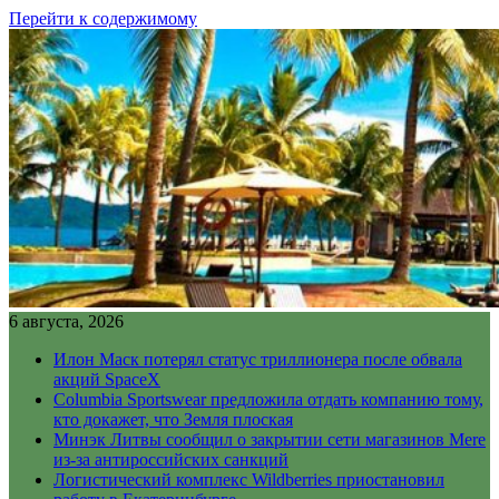
Перейти к содержимому
6 августа, 2026
Илон Маск потерял статус триллионера после обвала
акций SpaceX
Columbia Sportswear предложила отдать компанию тому,
кто докажет, что Земля плоская
Минэк Литвы сообщил о закрытии сети магазинов Mere
из-за антироссийских санкций
Логистический комплекс Wildberries приостановил