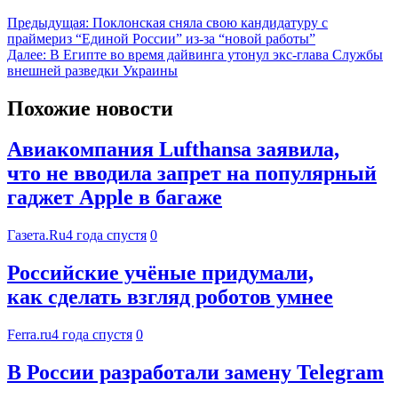
Предыдущая:
Поклонская сняла свою кандидатуру с
праймериз “Единой России” из-за “новой работы”
Далее:
В Египте во время дайвинга утонул экс-глава Службы
внешней разведки Украины
Похожие новости
Авиакомпания Lufthansa заявила,
что не вводила запрет на популярный
гаджет Apple в багаже
Газета.Ru
4 года спустя
0
Российские учёные придумали,
как сделать взгляд роботов умнее
Ferra.ru
4 года спустя
0
В России разработали замену Telegram