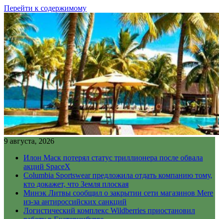
Перейти к содержимому
9 августа, 2026
Илон Маск потерял статус триллионера после обвала
акций SpaceX
Columbia Sportswear предложила отдать компанию тому,
кто докажет, что Земля плоская
Минэк Литвы сообщил о закрытии сети магазинов Mere
из-за антироссийских санкций
Логистический комплекс Wildberries приостановил