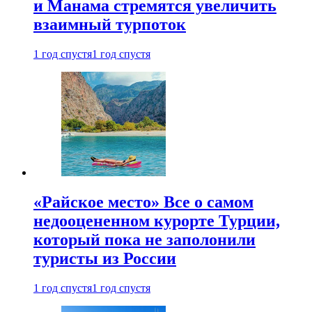
и Манама стремятся увеличить
взаимный турпоток
1 год спустя
1 год спустя
«Райское место» Все о самом
недооцененном курорте Турции,
который пока не заполонили
туристы из России
1 год спустя
1 год спустя