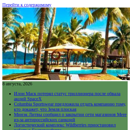
Перейти к содержимому
8 августа, 2026
Илон Маск потерял статус триллионера после обвала
акций SpaceX
Columbia Sportswear предложила отдать компанию тому,
кто докажет, что Земля плоская
Минэк Литвы сообщил о закрытии сети магазинов Mere
из-за антироссийских санкций
Логистический комплекс Wildberries приостановил