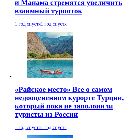
и Манама стремятся увеличить
взаимный турпоток
1 год спустя
1 год спустя
«Райское место» Все о самом
недооцененном курорте Турции,
который пока не заполонили
туристы из России
1 год спустя
1 год спустя