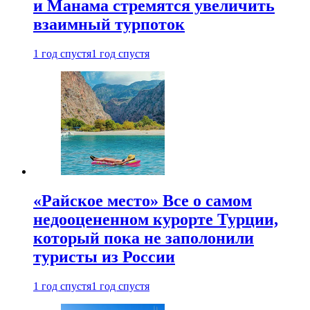
и Манама стремятся увеличить
взаимный турпоток
1 год спустя
1 год спустя
«Райское место» Все о самом
недооцененном курорте Турции,
который пока не заполонили
туристы из России
1 год спустя
1 год спустя