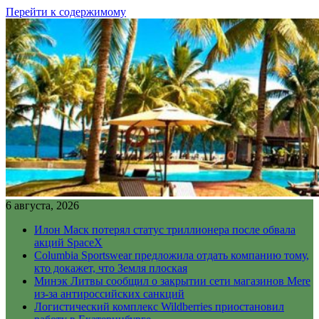
Перейти к содержимому
6 августа, 2026
Илон Маск потерял статус триллионера после обвала
акций SpaceX
Columbia Sportswear предложила отдать компанию тому,
кто докажет, что Земля плоская
Минэк Литвы сообщил о закрытии сети магазинов Mere
из-за антироссийских санкций
Логистический комплекс Wildberries приостановил